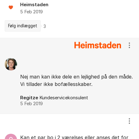
Heimstaden
5 Feb 2019
Følg indlægget
3
Kommentarer
Vis/
Nej man kan ikke dele en lejlighed på den måde.
Vi tillader ikke bofællesskaber.
Regitze
Kundeservicekonsulent
5 Feb 2019
Vis/
Kan et par bo i 2 værelses eller anses det for