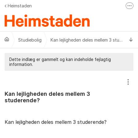
Gå til indhold
Heimstaden
Fler
Kom tilbage til Heimstaden.dk
Få gode beboertips
Ti
Studiebolig
Følg os på facebook
Kan lejligheden deles mellem 3 studerende?
Instagram
LinkedIn
Dette indlæg er gammelt og kan indeholde fejlagtig
information.
Vis/
Kan lejligheden deles mellem 3
studerende?
Kan lejligheden deles mellem 3 studerende?