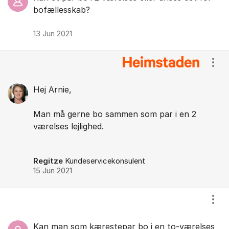
bofællesskab?
13 Jun 2021
Vis/
Hej Arnie,
Man må gerne bo sammen som par i en 2
værelses lejlighed.
Regitze
Kundeservicekonsulent
15 Jun 2021
Vis/
Kan man som kærestepar bo i en to-værelses