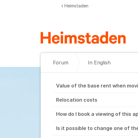
Gå til indhold
Heimstaden
Forum
In English
In English
Value of the base rent when mov
Relocation costs
How do I book a viewing of this 
Is it possible to change one of t