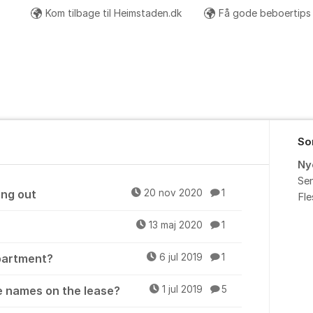
Kom tilbage til Heimstaden.dk
Få gode beboertips
So
Ny
Sen
ing out
20 nov 2020
1
Fl
13 maj 2020
1
apartment?
6 jul 2019
1
he names on the lease?
1 jul 2019
5