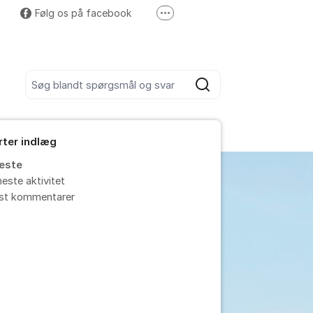
Følg os på facebook
Flere supportlinks
Instagram
LinkedIn
Søg blandt alle indlæg
Søg
rter indlæg
este
este aktivitet
est kommentarer